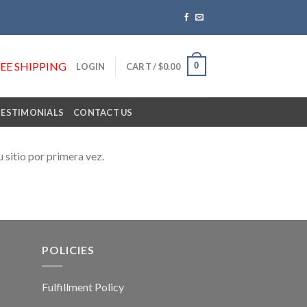
REE SHIPPING
0
LOGIN
CART /
$
0.00
TESTIMONIALS
CONTACT US
u sitio por primera vez.
POLICIES
Fulfillment Policy