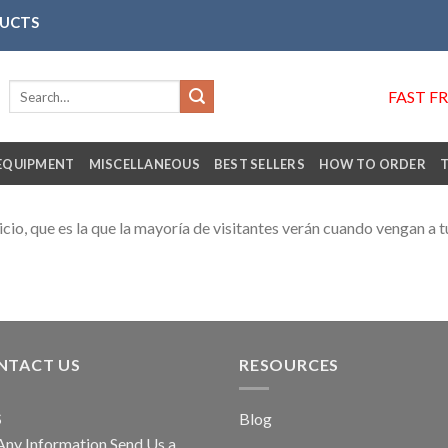
DUCTS
Search
FAST F
for:
EQUIPMENT
MISCELLANEOUS
BEST SELLERS
HOW TO ORDER
nicio, que es la que la mayoría de visitantes verán cuando vengan a t
NTACT US
RESOURCES
S
Blog
Any Information Send Us a