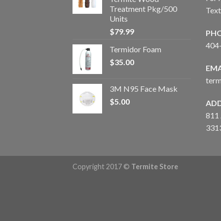
Treatment Pkg/500
Tex
Units
$
79.99
PH
404
Termidor Foam
$
35.00
EMA
ter
3M N95 Face Mask
$
5.00
ADD
811 
331
Copyright 2017 ©
Termite Store