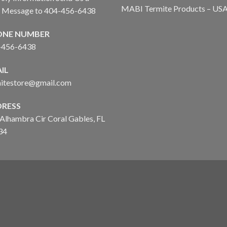
MABI Termite Products – US
t Message to 404-456-6438
ONE NUMBER
-456-6438
IL
mitestore@gmail.com
RESS
Alhambra Cir Coral Gables, FL
34