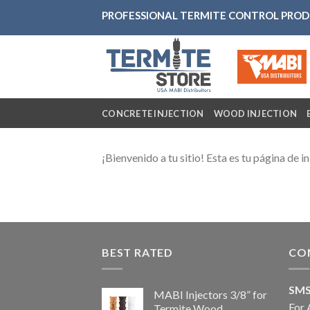
Skip
PROFESSIONAL TERMITE CONTROL PRO
to
content
CONCRETE INJECTION
WOOD INJECTION
¡Bienvenido a tu sitio! Esta es tu página de i
BEST RATED
CO
SM
MABI Injectors 3/8” for
For 
Termite Wood